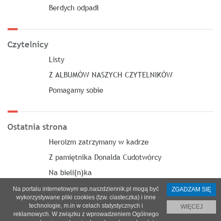
Berdych odpadł
Czytelnicy
Listy
Z ALBUMÓW NASZYCH CZYTELNIKÓW
Pomagamy sobie
Ostatnia strona
Heroizm zatrzymany w kadrze
Z pamiętnika Donalda Cudotwórcy
Na bieli(n)ka
Na portalu internetowym wp.naszdziennik.pl mogą być
ZGADZAM SIĘ
wykorzystywane pliki cookies (tzw. ciasteczka) i inne
technologie, m.in w celach statystycznych i
WIĘCEJ
reklamowych. W związku z wprowadzeniem Ogólnego