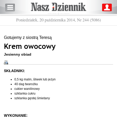
Poniedziałek, 20 października 2014, Nr 244 (5086)
Gotujemy z siostrą Teresą
Krem owocowy
Jesienny obiad
SKŁADNIKI:
0,5 kg malin, śliwek lub jeżyn
40 dag twarożku
cukier wanilinowy
szklanka cukru
szklanka gęstej śmietany
WYKONANIE: