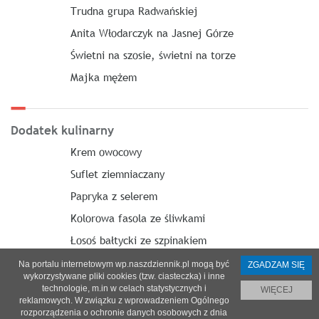
Trudna grupa Radwańskiej
Anita Włodarczyk na Jasnej Górze
Świetni na szosie, świetni na torze
Majka mężem
Dodatek kulinarny
Krem owocowy
Suflet ziemniaczany
Papryka z selerem
Kolorowa fasola ze śliwkami
Łosoś bałtycki ze szpinakiem
Na portalu internetowym wp.naszdziennik.pl mogą być
ZGADZAM SIĘ
wykorzystywane pliki cookies (tzw. ciasteczka) i inne
technologie, m.in w celach statystycznych i
WIĘCEJ
reklamowych. W związku z wprowadzeniem Ogólnego
O nas
|
Reklama
|
Prenumerata
|
Regulamin
|
Kontakt
rozporządzenia o ochronie danych osobowych z dnia