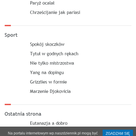
Paryż ocalał
Chrześcijanie jak pariasi
Sport
Spokój skoczków
Tytuł w godnych rękach
Nie tylko mistrzostwa
Yang na dopingu
Grizzlies w formie
Marzenie Djokovicia
Ostatnia strona
Eutanazja a dobro
Na portalu internetowym wp.naszdziennik.pl mogą być
ZGADZAM SIĘ