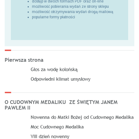
dostęp w dwóch formach PDF oraz on-line
możliwość pobierania wydań ze strony sklepu
możliwość otrzymywania wydań drogą mailową
popularne formy płatności
Pierwsza strona
Głos za wodę kolońską
Odpowiedni klimat umysłowy
O CUDOWNYM MEDALIKU ZE ŚWIĘTYM JANEM
PAWŁEM II
Nowenna do Matki Bożej od Cudownego Medalika
Moc Cudownego Medalika
VIII dzień nowenny