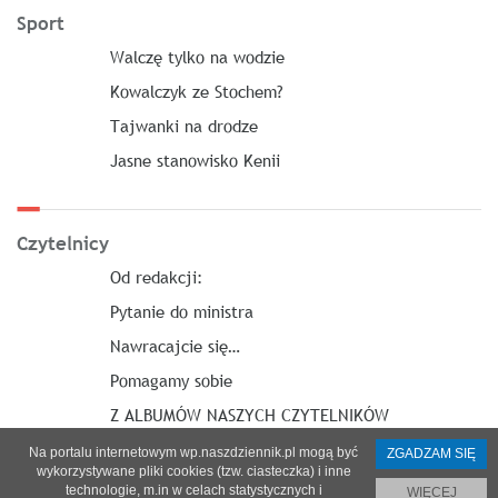
Sport
Walczę tylko na wodzie
Kowalczyk ze Stochem?
Tajwanki na drodze
Jasne stanowisko Kenii
Czytelnicy
Od redakcji:
Pytanie do ministra
Nawracajcie się…
Pomagamy sobie
Z ALBUMÓW NASZYCH CZYTELNIKÓW
Na portalu internetowym wp.naszdziennik.pl mogą być
ZGADZAM SIĘ
wykorzystywane pliki cookies (tzw. ciasteczka) i inne
technologie, m.in w celach statystycznych i
WIĘCEJ