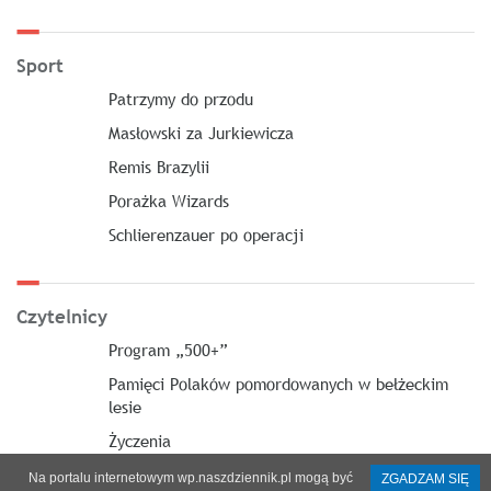
Sport
Patrzymy do przodu
Masłowski za Jurkiewicza
Remis Brazylii
Porażka Wizards
Schlierenzauer po operacji
Czytelnicy
Program „500+”
Pamięci Polaków pomordowanych w bełżeckim
lesie
Życzenia
Na portalu internetowym wp.naszdziennik.pl mogą być
ZGADZAM SIĘ