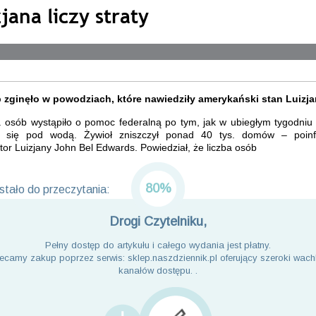
jana liczy straty
 zginęło w powodziach, które nawiedziły amerykański stan Luizja
. osób wystąpiło o pomoc federalną po tym, jak w ubiegłym tygodniu
a się pod wodą. Żywioł zniszczył ponad 40 tys. domów – poin
or Luizjany John Bel Edwards. Powiedział, że liczba osób
80%
tało do przeczytania:
Drogi Czytelniku,
Pełny dostęp do artykułu i całego wydania jest płatny.
ecamy zakup poprzez serwis: sklep.naszdziennik.pl oferujący szeroki wach
kanałów dostępu. .