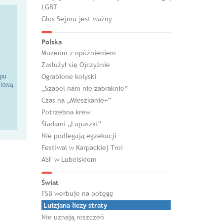
LGBT
Głos Sejmu jest ważny
Polska
Muzeum z opóźnieniem
Zasłużył się Ojczyźnie
Ograbione kołyski
epu
ilową
„Szabel nam nie zabraknie”
Czas na „Mieszkanie+”
Potrzebna krew
Śladami „Łupaszki”
Nie podlegają egzekucji
Festiwal w Karpackiej Troi
ASF w Lubelskiem
Świat
FSB werbuje na potęgę
Luizjana liczy straty
Nie uznają roszczeń