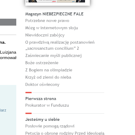
Magazyn NIEBEZPIECZNE FALE
Potrzebne nowe prawo
Mózg w internetowym słoju
Niewidoczni zabójcy
O prawdziwą realizację postanowień
na.
„sacrosanctum concilium” 2
 Luizjana
Zaśmiecanie myśli publicznej
formował
Boże ostrzeżenie
Z Bogiem na olimpiadzie
Krzyż od ziemi do nieba
Doktor oświecony
Pierwsza strona
Prokurator w Funduszu
larz
Jesteśmy u siebie
Posłowie pomogą rządowi
Petycja o obronę rodziny Przed ideologią