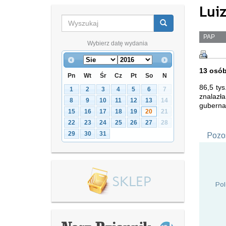
Luiz
PAP
Wybierz datę wydania
13 osób
Pn
Wt
Śr
Cz
Pt
So
N
86,5 tys
1
2
3
4
5
6
7
znalazł
8
9
10
11
12
13
14
gubernat
15
16
17
18
19
20
21
22
23
24
25
26
27
28
29
30
31
Pozos
Pol