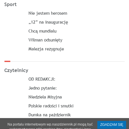
Sport
Nie jestem herosem
„12” na inaugurację
Chcą mundialu
Wilman odsunięty
Malezja rezygnuje
Czytelnicy
OD REDAKCJI:
Jedno pytanie:
Niedziela Misyjna
Polskie radości i smutki
Dumka na październik
Na portalu internetowym wp.naszdziennik.pl mogą być
ZGADZAM SIĘ