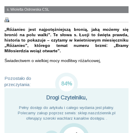
s. Wioletta Ostrowska CSL
„Różaniec jest najpotężniejszą bronią, jaką możemy się
bronić na polu walki”. Te słowa s. Łucji to święta prawda,
historia to pokazuje – czytamy w kwietniowym miesięczniku
„Różaniec”, którego temat numeru brzmi: „Bramy
Miłosierdzia wciąż otwarte”.
Świadectwem o wielkiej mocy modlitwy różańcowej,
Pozostało do
84%
przeczytania:
Drogi Czytelniku,
Pełny dostęp do artykułu i całego wydania jest płatny.
Polecamy zakup poprzez serwis: sklep.naszdziennik.pl
oferujący szeroki wachlarz kanałów dostępu. .