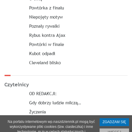
Powtórka z finału
Niepojęty motyw
Poznały rywalki
Rybus kontra Ajax
Powtórki w finale
Kubot odpadł
Cleveland blisko
Czytelnicy
OD REDAKCJI:
Gdy dobrzy ludzie milczą…
Życzenia
Na portalu internetowym wp.naszdziennik.pl mogą być
ZGADZAM SIĘ
wykorzystywane pliki cookies (tzw. ciasteczka) i inne
technologie, m.in w celach statystycznych i