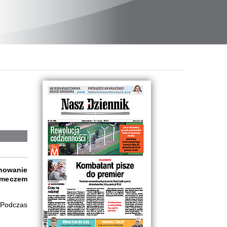
chowanie
d meczem
 Podczas