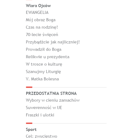
Wiara Ojców
EWANGELIA
Mój obraz Boga
Czas na rodzinę!
70-lecie święceń
Przybądźcie jak najliczniej!
Prowadził do Boga
Relikwie u prezydenta
W trosce o kulturę
Szanujmy Liturgię
V. Matka Bolesna
PRZEDOSTATNIA STRONA
Wybory w cieniu zamachów
Suwerenność w UE
Fraszki i ulotki
Sport
Cel: zwycięstwo