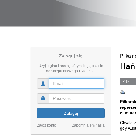
Zaloguj się
Piłka n
Hań
Użyj loginu i hasła, którymi logujesz się
do sklepu Naszego Dziennika
Pisk
Piłkars
repreze
eliminac
Zaloguj
Chwila 
Załóż konto
Zapomniałem hasła
gdy Austr