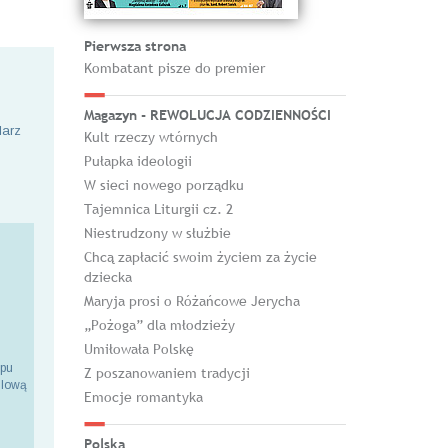
Pierwsza strona
Kombatant pisze do premier
Magazyn - REWOLUCJA CODZIENNOŚCI
larz
Kult rzeczy wtórnych
Pułapka ideologii
W sieci nowego porządku
Tajemnica Liturgii cz. 2
Niestrudzony w służbie
Chcą zapłacić swoim życiem za życie
dziecka
Maryja prosi o Różańcowe Jerycha
„Pożoga” dla młodzieży
Umiłowała Polskę
epu
Z poszanowaniem tradycji
ilową
Emocje romantyka
Polska