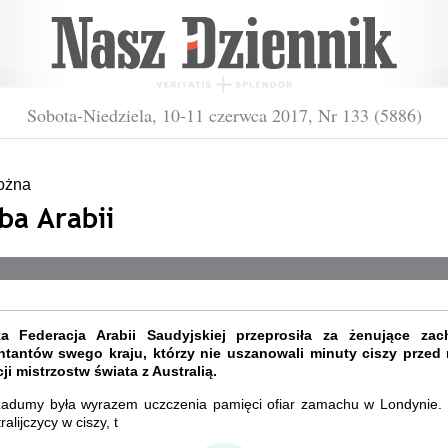
Sobota-Niedziela, 10-11 czerwca 2017, Nr 133 (5886)
ożna
ba Arabii
ka Federacja Arabii Saudyjskiej przeprosiła za żenujące za
ntantów swego kraju, którzy nie uszanowali minuty ciszy prze
ji mistrzostw świata z Australią.
zadumy była wyrazem uczczenia pamięci ofiar zamachu w Londynie.
alijczycy w ciszy, t