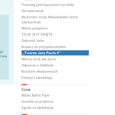
Przetarg pod lupą kontrwywiadu
Oświadczenie
Na koniec moje Niepokalane Serce
zatriumfuje
Milion podpisów
ŻYCIE JEST ŚWIĘTE
Odpryski taśm
Kopacz za przyspieszeniem
epu
„Twarze Jana Pawła II”
ilową
Milowy krok dla życia
Odprawa w Dęblinie
Kosztem bezbronnych
Emeryci zaczekają
Świat
Bliżej Baltic Pipe
Gorzkie zwycięstwo
Zgoda na abdykację