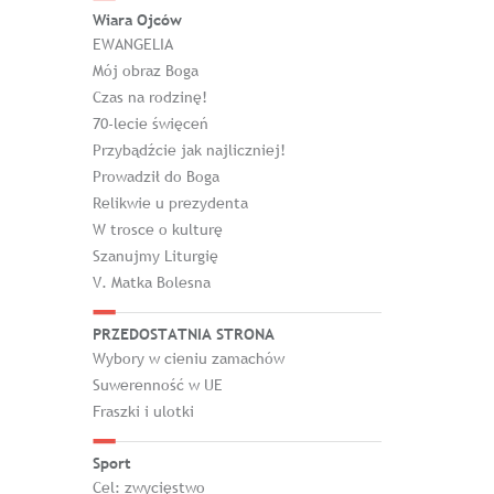
Wiara Ojców
EWANGELIA
Mój obraz Boga
Czas na rodzinę!
70-lecie święceń
Przybądźcie jak najliczniej!
Prowadził do Boga
Relikwie u prezydenta
W trosce o kulturę
Szanujmy Liturgię
V. Matka Bolesna
PRZEDOSTATNIA STRONA
Wybory w cieniu zamachów
Suwerenność w UE
Fraszki i ulotki
Sport
Cel: zwycięstwo