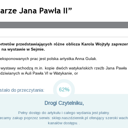
arze Jana Pawła II”
ortretów przedstawiających różne oblicza Karola Wojtyły zaprez
 na wystawie w Sejmie.
eksponowanych prac jest polska artystka Anna Gulak.
 wystawy wchodzą m.in. kopie dwóch watykańskich rzeźb Jana Pawła I
dziwianych w Auli Pawła VI w Watykanie, or
62%
tało do przeczytania:
Drogi Czytelniku,
Pełny dostęp do artykułu i całego wydania jest płatny.
ecamy zakup poprzez serwis: sklep.naszdziennik.pl oferujący szeroki wach
kanałów dostępu. .