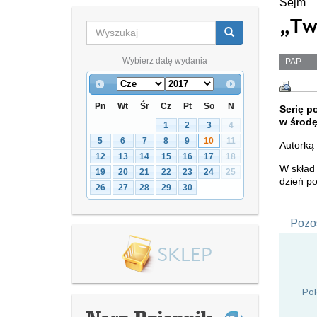
Sejm
„Tw
Wybierz datę wydania
PAP
Pn
Wt
Śr
Cz
Pt
So
N
Serię p
w środę
1
2
3
4
5
6
7
8
9
10
11
Autorką 
12
13
14
15
16
17
18
W skład
19
20
21
22
23
24
25
dzień po
26
27
28
29
30
Pozos
Pol