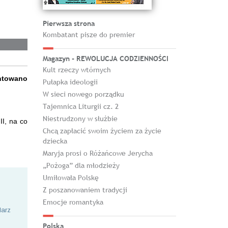
Pierwsza strona
Kombatant pisze do premier
Magazyn - REWOLUCJA CODZIENNOŚCI
Kult rzeczy wtórnych
entowano
Pułapka ideologii
W sieci nowego porządku
Tajemnica Liturgii cz. 2
Niestrudzony w służbie
I, na co
Chcą zapłacić swoim życiem za życie
dziecka
Maryja prosi o Różańcowe Jerycha
„Pożoga” dla młodzieży
Umiłowała Polskę
Z poszanowaniem tradycji
Emocje romantyka
larz
Polska