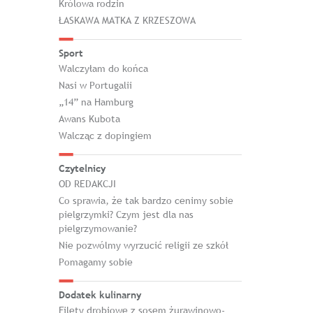
Królowa rodzin
ŁASKAWA MATKA Z KRZESZOWA
Sport
Walczyłam do końca
Nasi w Portugalii
„14” na Hamburg
Awans Kubota
Walcząc z dopingiem
Czytelnicy
OD REDAKCJI
Co sprawia, że tak bardzo cenimy sobie
pielgrzymki? Czym jest dla nas
pielgrzymowanie?
Nie pozwólmy wyrzucić religii ze szkół
Pomagamy sobie
Dodatek kulinarny
Filety drobiowe z sosem żurawinowo-