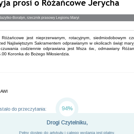
yja prosi o Różańcowe Jerycha
Bazylko-Boratyn, rzecznik prasowy Legionu Maryi
 Różańcowe jest nieprzerwanym, rotacyjnym, siedmiodobowym c
zed Najświętszym Sakramentem odprawianym w okolicach świąt mary
czuwania codziennie odprawiana jest Msza św., odmawiany Różan
.00 Koronka do Bożego Miłosierdzia.
AWI
94%
tało do przeczytania:
Drogi Czytelniku,
Pełny dostęp do artykułu i całego wydania jest płatny.