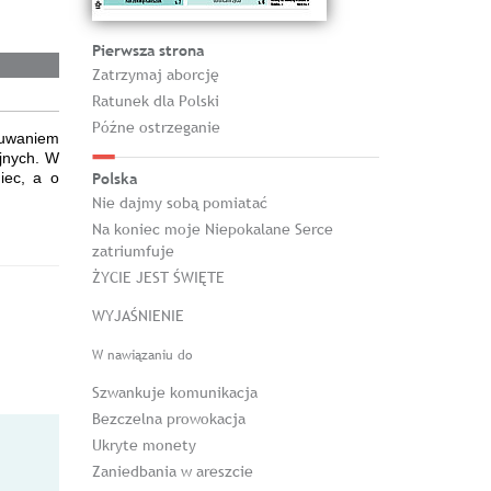
Pierwsza strona
Zatrzymaj aborcję
Ratunek dla Polski
Późne ostrzeganie
zuwaniem
jnych. W
iec, a o
Polska
Nie dajmy sobą pomiatać
Na koniec moje Niepokalane Serce
zatriumfuje
ŻYCIE JEST ŚWIĘTE
WYJAŚNIENIE
W nawiązaniu do
Szwankuje komunikacja
Bezczelna prowokacja
Ukryte monety
Zaniedbania w areszcie