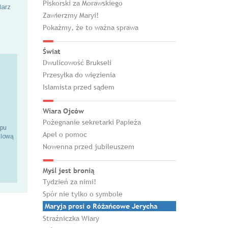
Piskorski za Morawskiego
larz
Zawierzmy Maryi!
Pokażmy, że to ważna sprawa
Świat
Dwulicowość Brukseli
Przesyłka do więzienia
Islamista przed sądem
Wiara Ojców
Pożegnanie sekretarki Papieża
epu
Apel o pomoc
ilową
Nowenna przed jubileuszem
Myśl jest bronią
Tydzień za nimi!
Spór nie tylko o symbole
Maryja prosi o Różańcowe Jerycha
Strażniczka Wiary