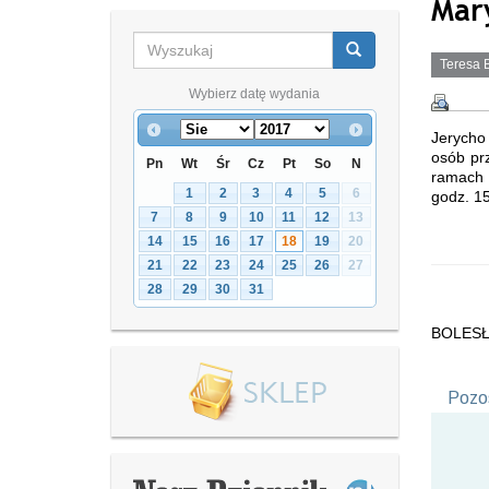
Mar
Teresa 
Wybierz datę wydania
Jerycho
osób pr
Pn
Wt
Śr
Cz
Pt
So
N
ramach 
1
2
3
4
5
6
godz. 15
7
8
9
10
11
12
13
14
15
16
17
18
19
20
21
22
23
24
25
26
27
28
29
30
31
BOLESŁ
Pozos