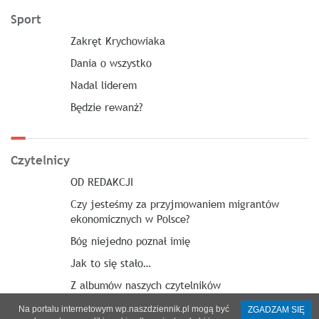
Sport
Zakręt Krychowiaka
Dania o wszystko
Nadal liderem
Będzie rewanż?
Czytelnicy
OD REDAKCJI
Czy jesteśmy za przyjmowaniem migrantów
ekonomicznych w Polsce?
Bóg niejedno poznał imię
Jak to się stało…
Z albumów naszych czytelników
Na portalu internetowym wp.naszdziennik.pl mogą być
ZGADZAM SIĘ