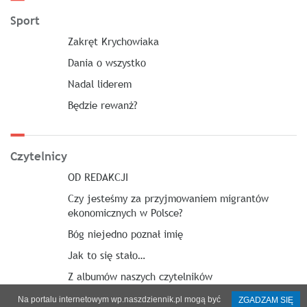
Sport
Zakręt Krychowiaka
Dania o wszystko
Nadal liderem
Będzie rewanż?
Czytelnicy
OD REDAKCJI
Czy jesteśmy za przyjmowaniem migrantów
ekonomicznych w Polsce?
Bóg niejedno poznał imię
Jak to się stało…
Z albumów naszych czytelników
Na portalu internetowym wp.naszdziennik.pl mogą być
ZGADZAM SIĘ