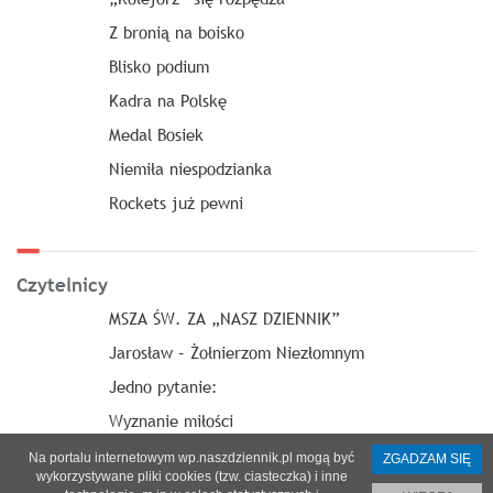
Z bronią na boisko
Blisko podium
Kadra na Polskę
Medal Bosiek
Niemiła niespodzianka
Rockets już pewni
Czytelnicy
MSZA ŚW. ZA „NASZ DZIENNIK”
Jarosław – Żołnierzom Niezłomnym
Jedno pytanie:
Wyznanie miłości
Na portalu internetowym wp.naszdziennik.pl mogą być
ZGADZAM SIĘ
wykorzystywane pliki cookies (tzw. ciasteczka) i inne