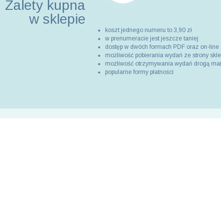
Zalety kupna
w sklepie
koszt jednego numeru to 3,90 zł
w prenumeracie jest jeszcze taniej
dostęp w dwóch formach PDF oraz on-line
możliwość pobierania wydań ze strony skl
możliwość otrzymywania wydań drogą ma
popularne formy płatności