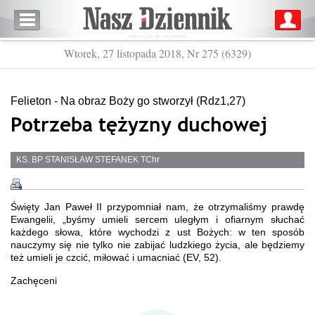
Wtorek, 27 listopada 2018, Nr 275 (6329)
Felieton - Na obraz Boży go stworzył (Rdz1,27)
Potrzeba tężyzny duchowej
KS. BP STANISŁAW STEFANEK TChr
Święty Jan Paweł II przypomniał nam, że otrzymaliśmy prawdę
Ewangelii, „byśmy umieli sercem uległym i ofiarnym słuchać
każdego słowa, które wychodzi z ust Bożych: w ten sposób
nauczymy się nie tylko nie zabijać ludzkiego życia, ale będziemy
też umieli je czcić, miłować i umacniać (EV, 52).
Zachęceni