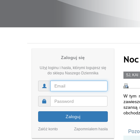
Noc
Zaloguj się
Użyj loginu i hasła, którymi logujesz się
do sklepu Naszego Dziennika
SJ, KAI
W tym r
zawiesz
szansą 
obchodz
Zaloguj
Załóż konto
Zapomniałem hasła
Pozos