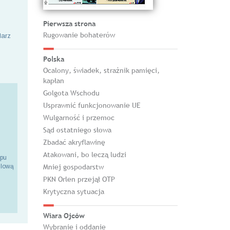
Pierwsza strona
Rugowanie bohaterów
larz
Polska
Ocalony, świadek, strażnik pamięci,
kapłan
Golgota Wschodu
Usprawnić funkcjonowanie UE
Wulgarność i przemoc
Sąd ostatniego słowa
Zbadać akryflawinę
Atakowani, bo leczą ludzi
epu
Mniej gospodarstw
ilową
PKN Orlen przejął OTP
Krytyczna sytuacja
Wiara Ojców
Wybranie i oddanie