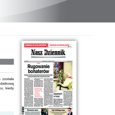
 została
odatkową
u, kiedy