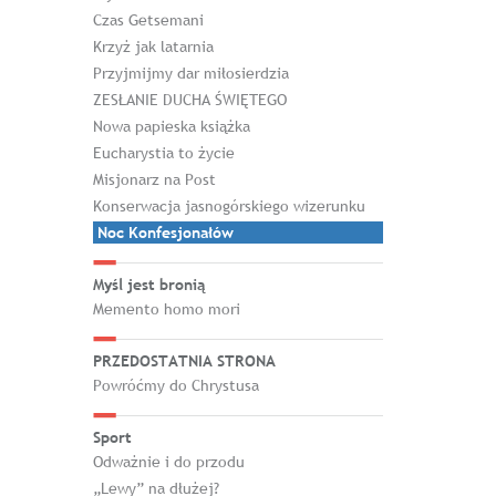
Czas Getsemani
Krzyż jak latarnia
Przyjmijmy dar miłosierdzia
ZESŁANIE DUCHA ŚWIĘTEGO
Nowa papieska książka
Eucharystia to życie
Misjonarz na Post
Konserwacja jasnogórskiego wizerunku
Noc Konfesjonałów
Myśl jest bronią
Memento homo mori
PRZEDOSTATNIA STRONA
Powróćmy do Chrystusa
Sport
Odważnie i do przodu
„Lewy” na dłużej?