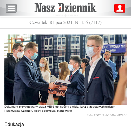
Czwartek, 8 lipca 2021, Nr 155 (7117)
Dokument przygotowany przez MEiN jest spójny z wizją, jaką przedstawiał minister
Przemysław Czarnek, kiedy obejmował stanowisko
FOT. PAP/ R. ZAWISTOWSKI
Edukacja