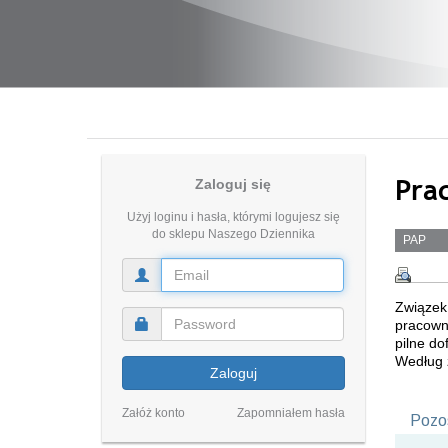
Pra
Zaloguj się
Użyj loginu i hasła, którymi logujesz się
do sklepu Naszego Dziennika
PAP
Związe
pracowni
pilne do
Według 
Zaloguj
Załóż konto
Zapomniałem hasła
Pozos