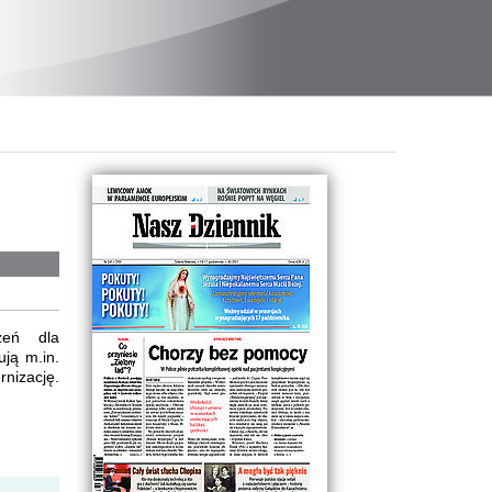
zeń dla
ują m.in.
rnizację.