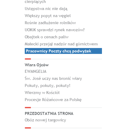
cierpiących
Ustępstwa nic nie dają
Większy popyt na węgiel
Rośnie zadłużenie rolników
UOKiK sprawdzi rynek nawozów?
Obajtek o cenach paliw
Małecki przejął nadzór nad górnictwem
Pracownicy Poczty chcą podwyżek
Wiara Ojców
EWANGELIA
Św. José uczy nas bronić wiary
Pokuty, pokuty, pokuty!
Wierzmy w Kościół
Procesje Różańcowe za Polskę
PRZEDOSTATNIA STRONA
Obóz nowej targowicy