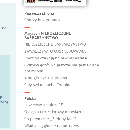
Pierwsza strona
Chorzy bez pomocy
larz
Magazyn NIEROZLICZONE
BARBARZYŃSTWO
NIEROZLICZONE BARBARZYŃSTWO
ZAWALCZYMY O ODSZKODOWANIA
Rodziny czekają na rekompensatę
Cyfrowa gotówka jeszcze nie jest Polsce
potrzebna
A mogło być tak pięknie
Cały świat słucha Chopina
epu
Polska
ilową
Lewicowy amok w PE
Ojczyzna to zbiorowy obowiązek
Co przyniesie „Zielony ład”?
Władze są głuche na potrzeby