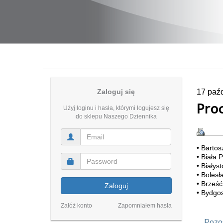
Zaloguj się
17 paź
Pro
Użyj loginu i hasła, którymi logujesz się
do sklepu Naszego Dziennika
• Bartos
• Biała 
• Białys
• Bolesł
• Brześć
Zaloguj
• Bydgos
Załóż konto
Zapomniałem hasła
Pozos