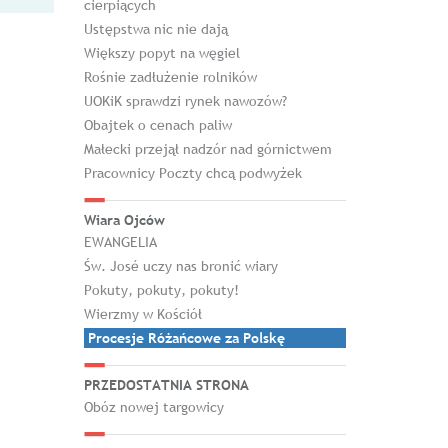
cierpiących
Ustępstwa nic nie dają
Większy popyt na węgiel
Rośnie zadłużenie rolników
UOKiK sprawdzi rynek nawozów?
Obajtek o cenach paliw
Małecki przejął nadzór nad górnictwem
Pracownicy Poczty chcą podwyżek
Wiara Ojców
EWANGELIA
Św. José uczy nas bronić wiary
Pokuty, pokuty, pokuty!
Wierzmy w Kościół
Procesje Różańcowe za Polskę
PRZEDOSTATNIA STRONA
Obóz nowej targowicy