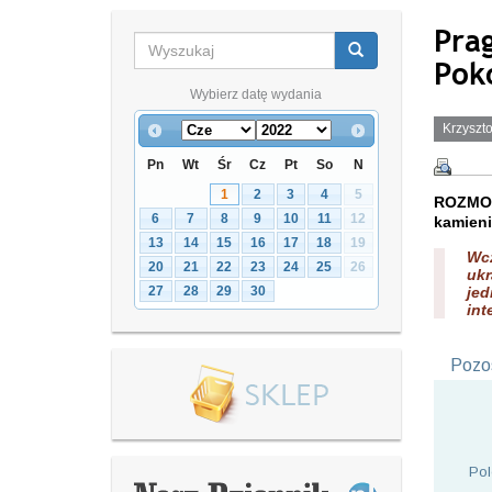
Pra
Pok
Wybierz datę wydania
Krzyszto
Pn
Wt
Śr
Cz
Pt
So
N
1
2
3
4
5
ROZMOW
6
7
8
9
10
11
12
kamieni
13
14
15
16
17
18
19
Wc
20
21
22
23
24
25
26
uk
27
28
29
30
jed
int
Pozos
Pol