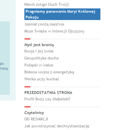
Niech zstąpi Duch Twój!
Pragniemy panowania Maryi Królowej
Pokoju
Jaśniał cnotą męstwa
Msze Święte w intencji Ojczyzny
Myśl jest bronią
Rosja i jej świat
Geopolityka ducha
epu
Pułapki w walce
ilową
Bidena wojna z energetyką
Werka uczy kochać
PRZEDOSTATNIA STRONA
Profil Boży czy diabelski?
Czytelnicy
OD REDAKCJI
Jak powstrzymać dechrystianizację