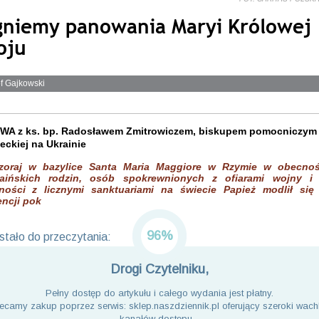
gniemy panowania Maryi Królowej
oju
f Gajkowski
A z ks. bp. Radosławem Zmitrowiczem, biskupem pomocniczym d
eckiej na Ukrainie
zoraj w bazylice Santa Maria Maggiore w Rzymie w obecnoś
raińskich rodzin, osób spokrewnionych z ofiarami wojny i
ności z licznymi sanktuariami na świecie Papież modlił się
encji pok
96%
tało do przeczytania:
Drogi Czytelniku,
Pełny dostęp do artykułu i całego wydania jest płatny.
ecamy zakup poprzez serwis: sklep.naszdziennik.pl oferujący szeroki wach
kanałów dostępu. .