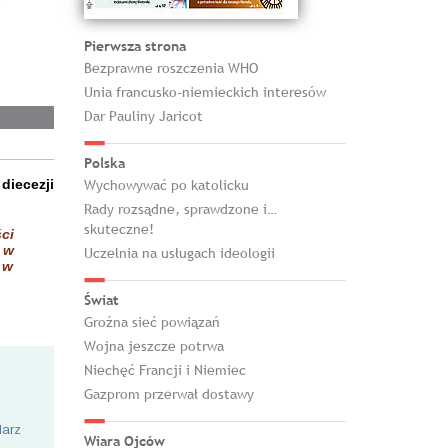
Pierwsza strona
Bezprawne roszczenia WHO
Unia francusko-niemieckich interesów
Dar Pauliny Jaricot
Polska
iecezji
Wychowywać po katolicku
Rady rozsądne, sprawdzone i…
skuteczne!
ci
 w
Uczelnia na usługach ideologii
 w
Świat
Groźna sieć powiązań
Wojna jeszcze potrwa
Niechęć Francji i Niemiec
Gazprom przerwał dostawy
larz
Wiara Ojców