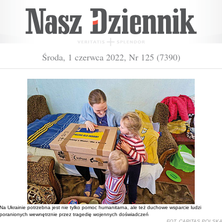
Środa, 1 czerwca 2022, Nr 125 (7390)
Na Ukrainie potrzebna jest nie tylko pomoc humanitarna, ale też duchowe wsparcie ludzi
poranionych wewnętrznie przez tragedię wojennych doświadczeń
FOT. CARITAS POLSK