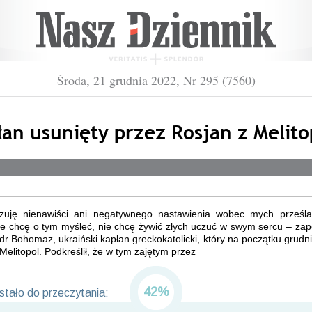
Środa, 21 grudnia 2022, Nr 295 (7560)
łan usunięty przez Rosjan z Melito
zuję nienawiści ani negatywnego nastawienia wobec mych prześl
e chcę o tym myśleć, nie chcę żywić złych uczuć w swym sercu – zap
r Bohomaz, ukraiński kapłan greckokatolicki, który na początku grudn
Melitopol. Podkreślił, że w tym zajętym przez
42%
tało do przeczytania: