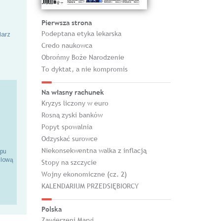
Pierwsza strona
Podeptana etyka lekarska
larz
Credo naukowca
Obrońmy Boże Narodzenie
To dyktat, a nie kompromis
Na własny rachunek
Kryzys liczony w euro
Rosną zyski banków
Popyt spowalnia
Odzyskać surowce
Niekonsekwentna walka z inflacją
epu
ilową
Stopy na szczycie
Wojny ekonomiczne (cz. 2)
KALENDARIUM PRZEDSIĘBIORCY
Polska
Zawierzeni Maryi