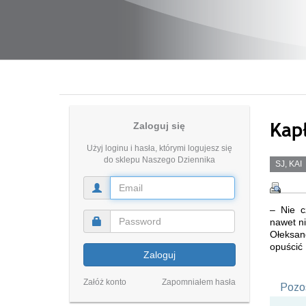
Kap
Zaloguj się
Użyj loginu i hasła, którymi logujesz się
do sklepu Naszego Dziennika
SJ, KAI
– Nie c
nawet ni
Ołeksand
opuścić 
Zaloguj
Załóż konto
Zapomniałem hasła
Pozos