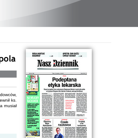
pola
adowców,
ewnił ks.
ia musiał