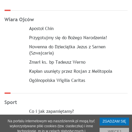
Wiara Ojców
Apostoł Chin
Przygotujmy się do Bożego Narodzenia!
Nowenna do Dzieciątka Jezus z Sarnen
(Szwajcaria)
Zmarł ks. bp Tadeusz Werno
Kapłan usunięty przez Rosjan z Melitopola
Ogólnopolska Wigilia Caritas
Sport
Co i jak zapamiętamy?
Na portalu internetowym wp.naszdziennik.pl mogą być
ZGADZAM SIĘ
wykorzystywane pliki cookies (tzw. ciasteczka) i inne
technologie, m.in w celach statystycznych i
WIĘCEJ