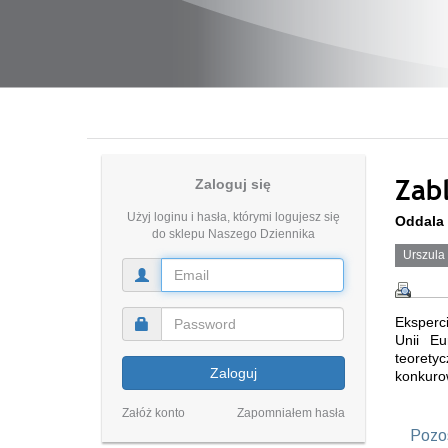
Zab
Zaloguj się
Użyj loginu i hasła, którymi logujesz się
Oddala 
do sklepu Naszego Dziennika
Urszula
Eksperci
Unii Eu
teorety
Zaloguj
konkuro
Załóż konto
Zapomniałem hasła
Pozos