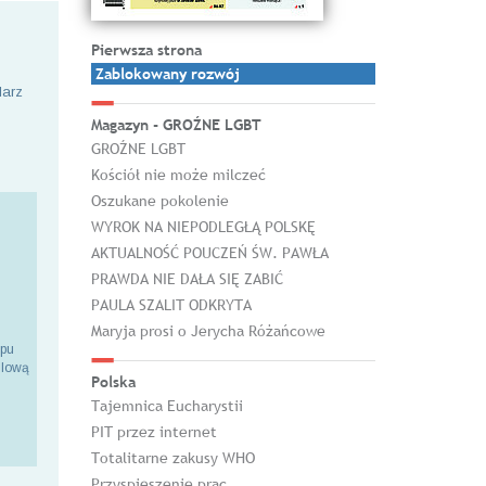
Pierwsza strona
Zablokowany rozwój
larz
Magazyn - GROŹNE LGBT
GROŹNE LGBT
Kościół nie może milczeć
Oszukane pokolenie
WYROK NA NIEPODLEGŁĄ POLSKĘ
AKTUALNOŚĆ POUCZEŃ ŚW. PAWŁA
PRAWDA NIE DAŁA SIĘ ZABIĆ
PAULA SZALIT ODKRYTA
Maryja prosi o Jerycha Różańcowe
epu
ilową
Polska
Tajemnica Eucharystii
PIT przez internet
Totalitarne zakusy WHO
Przyspieszenie prac