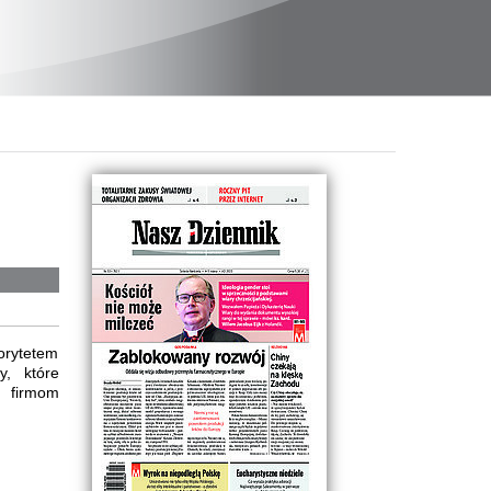
iorytetem
y, które
m firmom