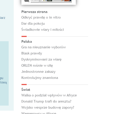
Pierwsza strona
Odkryć prawdę o in vitro
larz
Dar dla pokoju
Świadkowie wiary i miłości
Polska
Gra na nieuznanie wyborów
Blask prawdy
Dyskryminowani za wiarę
ORLEN rośnie w siłę
Jednostronne zakazy
Kontrolujmy znamiona
epu
ilową
Świat
Walka o podział wpływów w Afryce
Donald Trump trafi do aresztu?
Wojsko wesprze budowę zapory?
Wagnerowcy w Afryce