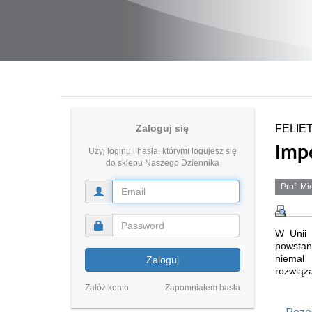
Zaloguj się
FELIE
Imp
Użyj loginu i hasła, którymi logujesz się
do sklepu Naszego Dziennika
Prof. M
W Unii 
powstan
niemal 
Zaloguj
rozwiąza
Załóż konto
Zapomniałem hasła