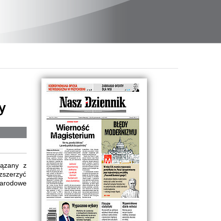
y
iązany z
zszerzyć
narodowe