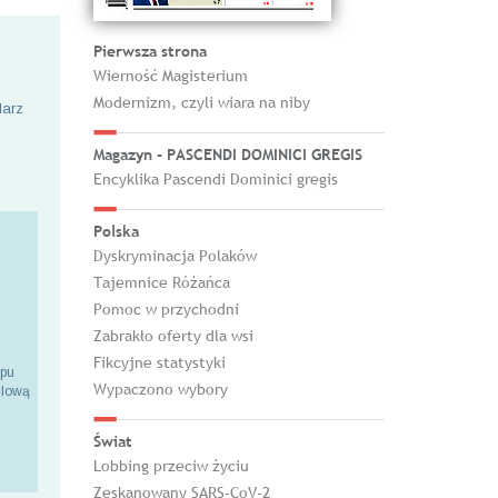
Pierwsza strona
Wierność Magisterium
Modernizm, czyli wiara na niby
larz
Magazyn - PASCENDI DOMINICI GREGIS
Encyklika Pascendi Dominici gregis
Polska
Dyskryminacja Polaków
Tajemnice Różańca
Pomoc w przychodni
Zabrakło oferty dla wsi
Fikcyjne statystyki
epu
Wypaczono wybory
ilową
Świat
Lobbing przeciw życiu
Zeskanowany SARS-CoV-2