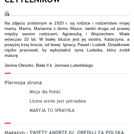
Na zdjęciu zrobionym w 1920 r. są rodzice i rodzeństwo mojej
mamy. Mama, Marianna z domu Mazur, siedzi druga od prawej
między swoimi rodzicami, Agnieszką i Wojciechem. Miała
wówczas 10 lat. W białej bluzce jest jej siostra, Katarzyna, a
powyżej trzej bracia, od lewej: Ignacy, Paweł i Ludwik. Dziadkowie
ciężko pracowali, by wykształcić syna Ludwika, który zrobił
maturę.
Janina Oleszko, Biała II k. Janowa Lubelskiego
Pierwsza strona
Misja dla Polski
Liczna armia jest potrzebna
MARYJA TO SPRAWIŁA
Magazyn - ŚWIĘTY ANDRZEJU, ORĘDUJ ZA POLSKĄ