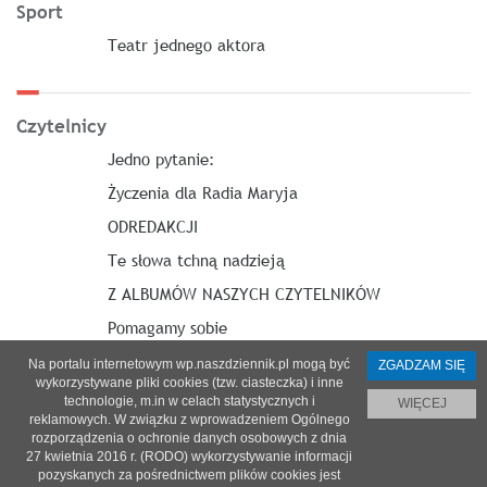
Sport
Teatr jednego aktora
Czytelnicy
Jedno pytanie:
Życzenia dla Radia Maryja
ODREDAKCJI
Te słowa tchną nadzieją
Z ALBUMÓW NASZYCH CZYTELNIKÓW
Pomagamy sobie
Na portalu internetowym wp.naszdziennik.pl mogą być
ZGADZAM SIĘ
wykorzystywane pliki cookies (tzw. ciasteczka) i inne
technologie, m.in w celach statystycznych i
WIĘCEJ
reklamowych. W związku z wprowadzeniem Ogólnego
O nas
|
Reklama
|
Prenumerata
|
Regulamin
|
Kontakt
rozporządzenia o ochronie danych osobowych z dnia
27 kwietnia 2016 r. (RODO) wykorzystywanie informacji
© 2021 Copyright by SPES sp. z o.o.
pozyskanych za pośrednictwem plików cookies jest