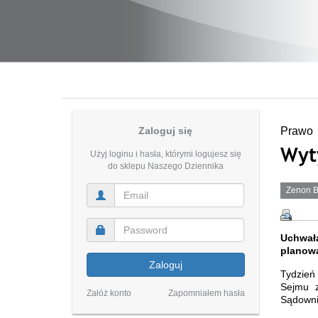
Zaloguj się
Prawo
Wyt
Użyj loginu i hasła, którymi logujesz się
do sklepu Naszego Dziennika
Zenon B
Uchwała
planowa
Zaloguj
Tydzień 
Sejmu z
Załóż konto
Zapomniałem hasła
Sądowni