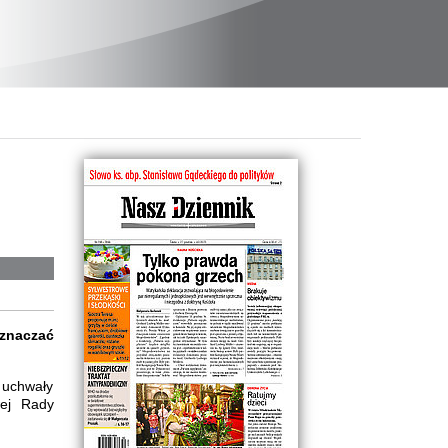
oznaczać
y uchwały
wej Rady