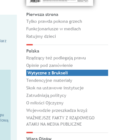
Pierwsza strona
Tylko prawda pokona grzech
Funkcjonariusze w mediach
Ratujmy dzieci
larz
Polska
Rządzący też podlegają prawu
Opinie pod zamówienie
Wytyczne z Brukseli
Tendencyjne materiały
Skok na ustawowe instytucje
Zatrudniają politycy
O miłości Ojczyzny
Wojewodzie przeszkadza krzyż
epu
WAŻNIEJSZE FAKTY Z RZĄDOWEGO
ilową
ATAKU NA MEDIA PUBLICZNE
Wiara Ojców