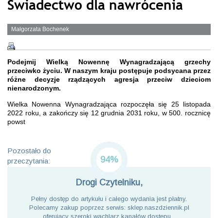
Świadectwo dla nawrócenia
Małgorzata Bochenek
Podejmij Wielką Nowennę Wynagradzającą grzechy
przeciwko życiu. W naszym kraju postępuje podsycana przez
różne decyzje rządzących agresja przeciw dzieciom
nienarodzonym.
Wielka Nowenna Wynagradzająca rozpoczęła się 25 listopada
2022 roku, a zakończy się 12 grudnia 2031 roku, w 500. rocznicę
powst
Pozostało do
94%
przeczytania:
Drogi Czytelniku,
Pełny dostęp do artykułu i całego wydania jest płatny.
Polecamy zakup poprzez serwis: sklep.naszdziennik.pl
oferujący szeroki wachlarz kanałów dostępu. .