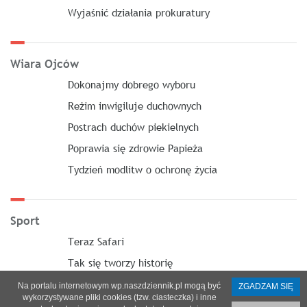
Wyjaśnić działania prokuratury
Wiara Ojców
Dokonajmy dobrego wyboru
Reżim inwigiluje duchownych
Postrach duchów piekielnych
Poprawia się zdrowie Papieża
Tydzień modlitw o ochronę życia
Sport
Teraz Safari
Tak się tworzy historię
Na portalu internetowym wp.naszdziennik.pl mogą być
ZGADZAM SIĘ
wykorzystywane pliki cookies (tzw. ciasteczka) i inne