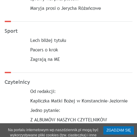
Maryja prosi o Jerycha Różańcowe
Sport
Lech bliżej tytułu
Pacers o krok
Zagrają na ME
Czytelnicy
Od redakcji:
Kapliczka Matki Bożej w Konstancinie-Jeziornie
Jedno pytanie:
Z ALBUMÓW NASZYCH CZYTELNIKÓW
Na portalu internetowym wp.naszdziennik.pl mogą być
ZGADZAM SIĘ
wykorzystywane pliki cookies (tzw. ciasteczka) i inne