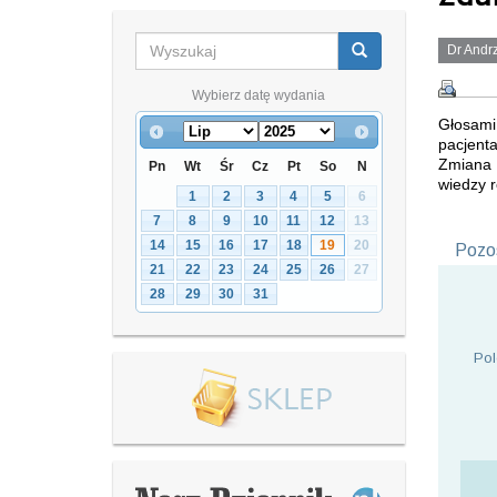
Dr Andr
Wybierz datę wydania
Głosami 
pacjenta
Zmiana 
Pn
Wt
Śr
Cz
Pt
So
N
wiedzy r
1
2
3
4
5
6
7
8
9
10
11
12
13
14
15
16
17
18
19
20
Pozos
21
22
23
24
25
26
27
28
29
30
31
Pol