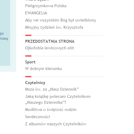
Pielgrzymkowa Polska
EWANGELIA
Aby we wszystkim Bóg był uwielbiony
Misyjny tydzień św. Krzysztofa
epu
ilową
PRZEDOSTATNIA STRONA
Ojkofobia lewicowych elit
Sport
W dobrym kierunku
Czytelnicy
Msza św. za „Nasz Dziennik”
Jaką książkę polecam Czytelnikom
„Naszego Dziennika”?
Modlitwa o świętość rodzin
Serdeczności
Z albumów naszych Czytelników