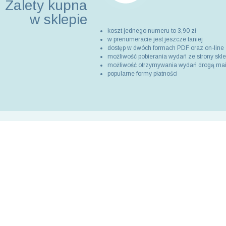
Zalety kupna
w sklepie
koszt jednego numeru to 3,90 zł
w prenumeracie jest jeszcze taniej
dostęp w dwóch formach PDF oraz on-line
możliwość pobierania wydań ze strony skl
możliwość otrzymywania wydań drogą ma
popularne formy płatności