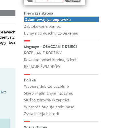
Pierwsza strona
Zdumiewająca poprawka
Zablokowana pomoc
o prawach
Dymy nad Auschwitz-Birkenau
dentysty.
ogły bez
Magazyn - OSACZANIE DZIECI
ROZBIJANIE RODZINY
Rewolucjoniści kradną dzieci
RELACJE ŚWIADKÓW
Polska
Wybierz dobrze uczelnię
larz
Skarb w glinianym naczyniu
Służba zdrowia w zapaści
Własność buduje stabilność
Żywa lekcja historii
Wiara Ojców