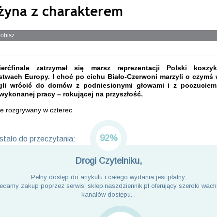
żyna z charakterem
robisz
erćfinale zatrzymał się marsz reprezentacji Polski koszy
stwach Europy. I choć po cichu Biało-Czerwoni marzyli o czymś w
gli wrócić do domów z podniesionymi głowami i z poczuciem
wykonanej pracy – rokującej na przyszłość.
że rozgrywany w czterec
92%
tało do przeczytania:
Drogi Czytelniku,
Pełny dostęp do artykułu i całego wydania jest płatny.
ecamy zakup poprzez serwis: sklep.naszdziennik.pl oferujący szeroki wach
kanałów dostępu. .