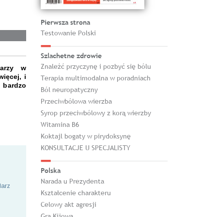
Pierwsza strona
Testowanie Polski
Szlachetne zdrowie
Znaleźć przyczynę i pozbyć się bólu
karzy w
ięcej, i
Terapia multimodalna w poradniach
 bardzo
Ból neuropatyczny
Przeciwbólowa wierzba
Syrop przeciwbólowy z korą wierzby
Witamina B6
Koktajl bogaty w pirydoksynę
KONSULTACJE U SPECJALISTY
Polska
Narada u Prezydenta
larz
Kształcenie charakteru
Celowy akt agresji
Gra Kijowa