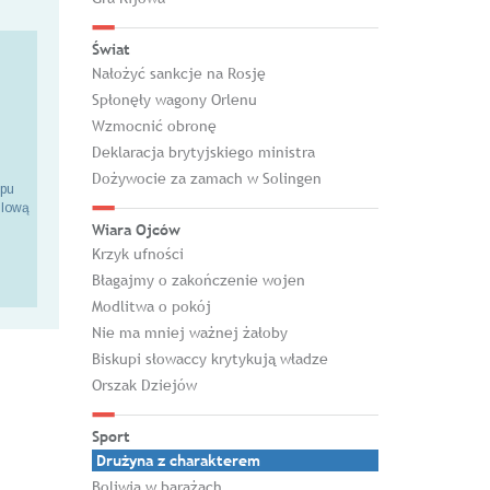
Świat
Nałożyć sankcje na Rosję
Spłonęły wagony Orlenu
Wzmocnić obronę
Deklaracja brytyjskiego ministra
Dożywocie za zamach w Solingen
epu
ilową
Wiara Ojców
Krzyk ufności
Błagajmy o zakończenie wojen
Modlitwa o pokój
Nie ma mniej ważnej żałoby
Biskupi słowaccy krytykują władze
Orszak Dziejów
Sport
Drużyna z charakterem
Boliwia w barażach