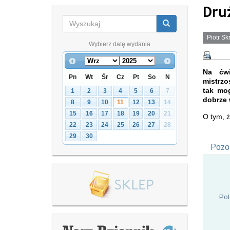
Dru
Piotr Sk
Wybierz datę wydania
Na ćwi
Pn
Wt
Śr
Cz
Pt
So
N
mistrzo
tak mo
1
2
3
4
5
6
7
dobrze 
8
9
10
11
12
13
14
15
16
17
18
19
20
21
O tym, 
22
23
24
25
26
27
28
29
30
Pozos
Pol