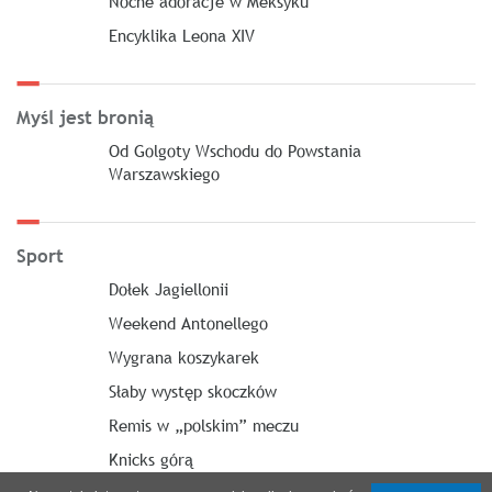
Nocne adoracje w Meksyku
Encyklika Leona XIV
Myśl jest bronią
Od Golgoty Wschodu do Powstania
Warszawskiego
Sport
Dołek Jagiellonii
Weekend Antonellego
Wygrana koszykarek
Słaby występ skoczków
Remis w „polskim” meczu
Knicks górą