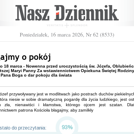
Poniedziałek, 16 marca 2026, Nr 62 (8533)
gajmy o pokój
o 18 marca - Nowenna przed uroczystością św. Józefa, Oblubieńc
tszej Maryi Panny Za wstawiennictwem Opiekuna Świętej Rodzin
Pana Boga o dar pokoju dla świata
ózef przywoływany jest w modlitwach jako postrach duchów piekielny
tóra niesie w sobie dramatyczną pogardę dla życia ludzkiego, jest os
m zła, nienawiści i kłamstwa, którego ojcem jest szatan. Dl
nictwem patrona Kościoła błagajmy, aby zamilkły
93%
tało do przeczytania: