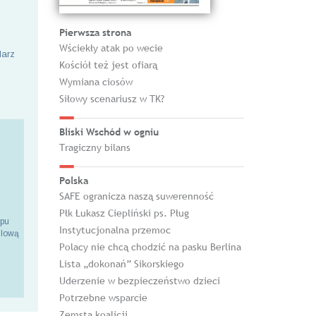
Pierwsza strona
Wściekły atak po wecie
larz
Kościół też jest ofiarą
Wymiana ciosów
Siłowy scenariusz w TK?
Bliski Wschód w ogniu
Tragiczny bilans
Polska
SAFE ogranicza naszą suwerenność
Płk Łukasz Ciepliński ps. Pług
epu
Instytucjonalna przemoc
ilową
Polacy nie chcą chodzić na pasku Berlina
Lista „dokonań” Sikorskiego
Uderzenie w bezpieczeństwo dzieci
Potrzebne wsparcie
Zemsta koalicji