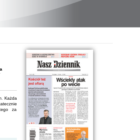
a
y
ch. Każda
tatecznie
atego za