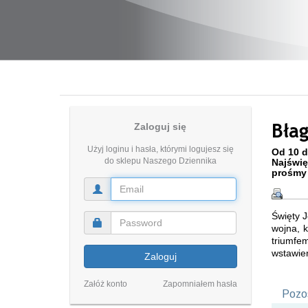
Bła
Zaloguj się
Użyj loginu i hasła, którymi logujesz się
Od 10 d
do sklepu Naszego Dziennika
Najświę
prośmy 
Święty J
wojna, k
triumfe
wstawien
Zaloguj
Załóż konto
Zapomniałem hasła
Pozos