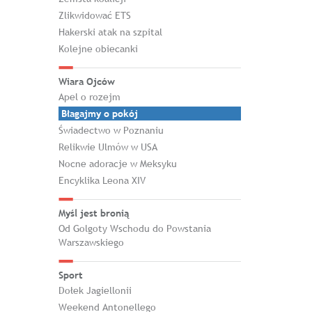
Zlikwidować ETS
Hakerski atak na szpital
Kolejne obiecanki
Wiara Ojców
Apel o rozejm
Błagajmy o pokój
Świadectwo w Poznaniu
Relikwie Ulmów w USA
Nocne adoracje w Meksyku
Encyklika Leona XIV
Myśl jest bronią
Od Golgoty Wschodu do Powstania
Warszawskiego
Sport
Dołek Jagiellonii
Weekend Antonellego