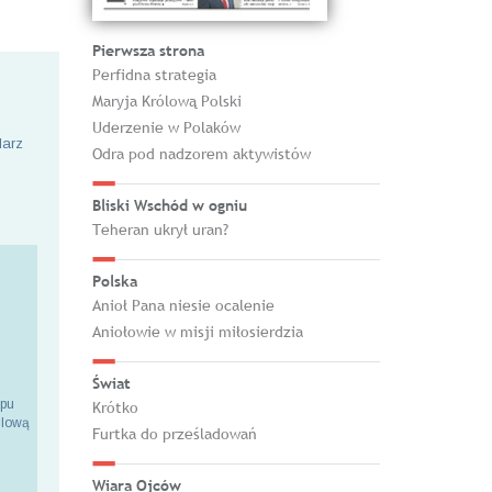
Pierwsza strona
Perfidna strategia
Maryja Królową Polski
Uderzenie w Polaków
larz
Odra pod nadzorem aktywistów
Bliski Wschód w ogniu
Teheran ukrył uran?
Polska
Anioł Pana niesie ocalenie
Aniołowie w misji miłosierdzia
Świat
epu
Krótko
ilową
Furtka do prześladowań
Wiara Ojców