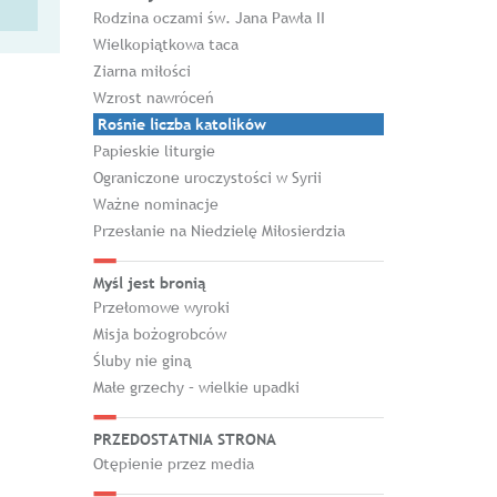
Rodzina oczami św. Jana Pawła II
Wielkopiątkowa taca
Ziarna miłości
Wzrost nawróceń
Rośnie liczba katolików
Papieskie liturgie
Ograniczone uroczystości w Syrii
Ważne nominacje
Przesłanie na Niedzielę Miłosierdzia
Myśl jest bronią
Przełomowe wyroki
Misja bożogrobców
Śluby nie giną
Małe grzechy – wielkie upadki
PRZEDOSTATNIA STRONA
Otępienie przez media