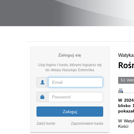
Zaloguj się
Watyka
Rośn
Użyj loginu i hasła, którymi logujesz się
do sklepu Naszego Dziennika
SJ, Vat
W 2024
blisko 
pokazał
Zaloguj
W Watyk
Załóż konto
Zapomniałem hasła
Kości