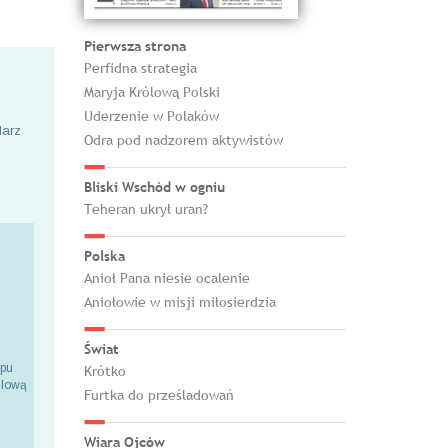
Pierwsza strona
Perfidna strategia
Maryja Królową Polski
Uderzenie w Polaków
larz
Odra pod nadzorem aktywistów
Bliski Wschód w ogniu
Teheran ukrył uran?
Polska
Anioł Pana niesie ocalenie
Aniołowie w misji miłosierdzia
Świat
epu
Krótko
ilową
Furtka do prześladowań
Wiara Ojców