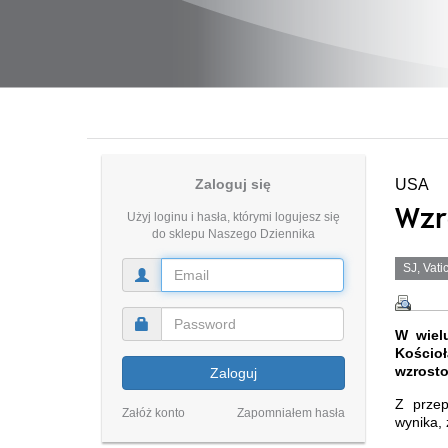
Zaloguj się
USA
Wzr
Użyj loginu i hasła, którymi logujesz się
do sklepu Naszego Dziennika
SJ, Vat
W wiel
Kościo
wzrosto
Zaloguj
Z przep
Załóż konto
Zapomniałem hasła
wynika,