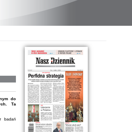
cnym do
ych. Ta
er badań