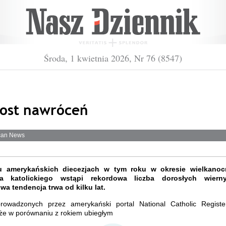
Środa, 1 kwietnia 2026, Nr 76 (8547)
ost nawróceń
ican News
u amerykańskich diecezjach w tym roku w okresie wielkano
ła katolickiego wstąpi rekordowa liczba dorosłych wiern
wa tendencja trwa od kilku lat.
rowadzonych przez amerykański portal National Catholic Regist
 że w porównaniu z rokiem ubiegłym