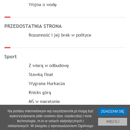
Wojna o wodę
PRZEDOSTATNIA STRONA
Rozumność i jej brak w polityce
Sport
Z wiarą w odbudowę
Stawką finał
Wygrana Hurkacza
Knicks górą
MŚ w maratonie
Na portalu internetowym wp.naszdziennik.pl mogą być
ZGADZAM SIĘ
wykorzystywane pliki cookies (tzw. ciasteczka) i inne
technologie, m.in w celach statystycznych i
WIĘCEJ
reklamowych. W związku z wprowadzeniem Ogólnego