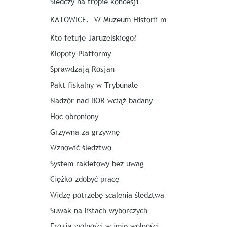
Śledczy na tropie koncesji
KATOWICE. W Muzeum Historii m
Kto fetuje Jaruzelskiego?
Kłopoty Platformy
Sprawdzają Rosjan
Pakt fiskalny w Trybunale
Nadzór nad BOR wciąż badany
Hoc obroniony
Grzywna za grzywnę
Wznowić śledztwo
System rakietowy bez uwag
Ciężko zdobyć pracę
Widzę potrzebę scalenia śledztwa
Suwak na listach wyborczych
Erozja wolności w imię wolności