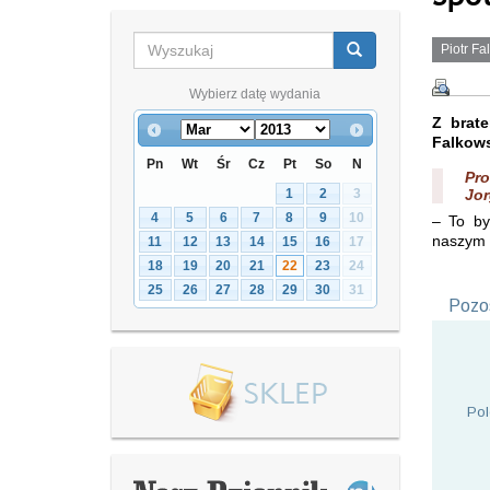
Piotr Fa
Wybierz datę wydania
Z brat
Falkow
Pn
Wt
Śr
Cz
Pt
So
N
Pro
1
2
3
Jor
4
5
6
7
8
9
10
– To by
naszym 
11
12
13
14
15
16
17
18
19
20
21
22
23
24
25
26
27
28
29
30
31
Pozos
Pol