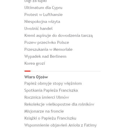
Ulgi za łupki
Ultimatum dla Cypru
Protest w Lufthansie
Niespokojna wizyta
Uwolnić handel
Kreml aspiruje do dowodzenia tarczą
Pozew przeciwko Polsce
Przeszukania w Memoriale
Wypadek nad Berlinem
Korea grozi
Wiara Ojców
Papież obmyje stopy więźniom
Spotkania Papieża Franciszka
Rocznica śmierci Ulmów
Rekolekcje wielkopostne dla rolników
Misjonarze na froncie
Książki o Papieżu Franciszku
Wspomnienie objawień Anioła z Fatimy