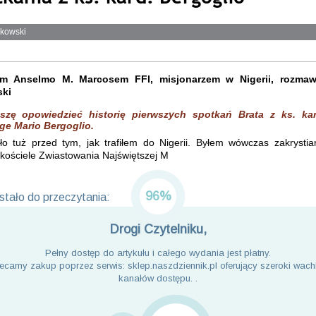
lkowski
em Anselmo M. Marcosem FFI, misjonarzem w Nigerii, rozmawi
ski
szę opowiedzieć historię pierwszych spotkań Brata z ks. kar
ge Mario Bergoglio.
ło tuż przed tym, jak trafiłem do Nigerii. Byłem wówczas zakrysti
kościele Zwiastowania Najświętszej M
96%
tało do przeczytania:
Drogi Czytelniku,
Pełny dostęp do artykułu i całego wydania jest płatny.
ecamy zakup poprzez serwis: sklep.naszdziennik.pl oferujący szeroki wach
kanałów dostępu. .