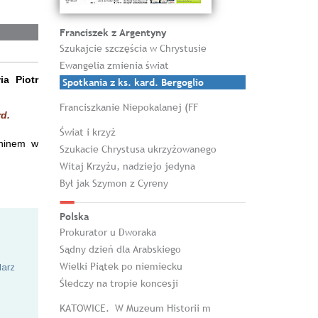
Franciszek z Argentyny
Szukajcie szczęścia w Chrystusie
Ewangelia zmienia świat
a Piotr
Spotkania z ks. kard. Bergoglio
Franciszkanie Niepokalanej (FF
d.
Świat i krzyż
aninem w
Szukacie Chrystusa ukrzyżowanego
Witaj Krzyżu, nadziejo jedyna
Był jak Szymon z Cyreny
Polska
Prokurator u Dworaka
Sądny dzień dla Arabskiego
Wielki Piątek po niemiecku
larz
Śledczy na tropie koncesji
KATOWICE. W Muzeum Historii m