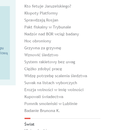
Kto fetuje Jaruzelskiego?
Kłopoty Platformy
Sprawdzają Rosjan
Pakt fiskalny w Trybunale
Nadzór nad BOR wciąż badany
Hoc obroniony
Grzywna za grzywnę
epu
ilową
Wznowić śledztwo
System rakietowy bez uwag
Ciężko zdobyć pracę
Widzę potrzebę scalenia śledztwa
Suwak na listach wyborczych
Erozja wolności w imię wolności
Kupowali świadectwa
Pomnik smoleński w Lublinie
Badanie Brunona K.
Świat