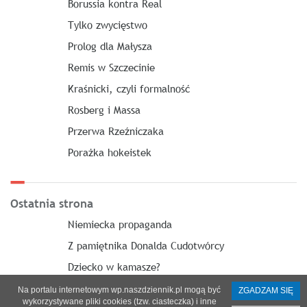
Borussia kontra Real
Tylko zwycięstwo
Prolog dla Małysza
Remis w Szczecinie
Kraśnicki, czyli formalność
Rosberg i Massa
Przerwa Rzeźniczaka
Porażka hokeistek
Ostatnia strona
Niemiecka propaganda
Z pamiętnika Donalda Cudotwórcy
Dziecko w kamasze?
Na portalu internetowym wp.naszdziennik.pl mogą być
ZGADZAM SIĘ
wykorzystywane pliki cookies (tzw. ciasteczka) i inne