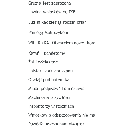
Gruzja jest zagrożona
Lawina wniosków do FSB
Już kilkadziesiąt rodzin ofiar
Pomogą Malijczykom
WIELICZKA. Otwarciem nowej kom
Ka†yń – pamiętamy
Żal i wściekłość
Falstart z aktem zgonu
O wizji pod batem kar
Milion podpisów? To możliwe!
Machineria przyszłości
Inspektorzy w rzeźniach
Wniosków o odszkodowania nie ma
Powódź jeszcze nam nie grozi