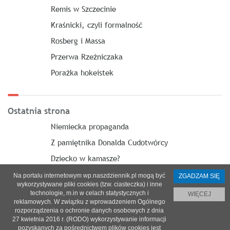
Remis w Szczecinie
Kraśnicki, czyli formalność
Rosberg i Massa
Przerwa Rzeźniczaka
Porażka hokeistek
Ostatnia strona
Niemiecka propaganda
Z pamiętnika Donalda Cudotwórcy
Dziecko w kamasze?
Na portalu internetowym wp.naszdziennik.pl mogą być
ZGADZAM SIĘ
wykorzystywane pliki cookies (tzw. ciasteczka) i inne
technologie, m.in w celach statystycznych i
WIĘCEJ
reklamowych. W związku z wprowadzeniem Ogólnego
O nas
|
Reklama
|
Prenumerata
|
Regulamin
|
Kontakt
rozporządzenia o ochronie danych osobowych z dnia
27 kwietnia 2016 r. (RODO) wykorzystywanie informacji
© 2021 Copyright by SPES sp. z o.o.
pozyskanych za pośrednictwem plików cookies jest