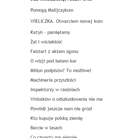
Pomogą Malijczykom
WIELICZKA. Otwarciem nowej kom
Ka†yń – pamiętamy
Żal i wściekłość
Falstart z aktem zgonu
O wizji pod batem kar
Milion podpisów? To możliwe!
Machineria przyszłości
Inspektorzy w rzeźniach
Wniosków o odszkodowania nie ma
Powódź jeszcze nam nie grozi
Kto kupuje polską ziemię
Barcie w lasach
Co czwarty ma alergię