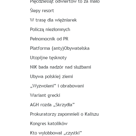
Pięćdziesiąt odwiertów to za mało
Ślepy resort
W trasę dla więźniarek
Policzą niezłomnych
Pełnomocnik od PR
Platforma (anty)Obywatelska
Utopijne tęsknoty
NIK bada nadzór nad służbami
Ubywa polskiej ziemi
„Wyzwoleni” i obrabowani
Wariant grecki
AGH rozda „Skrzydła”
Prokuratorzy zapomnieli o Kaliszu
Kongres katolików
Kto wylobbował „czystki”