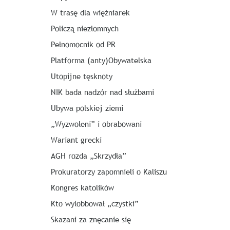
W trasę dla więźniarek
Policzą niezłomnych
Pełnomocnik od PR
Platforma (anty)Obywatelska
Utopijne tęsknoty
NIK bada nadzór nad służbami
Ubywa polskiej ziemi
„Wyzwoleni” i obrabowani
Wariant grecki
AGH rozda „Skrzydła”
Prokuratorzy zapomnieli o Kaliszu
Kongres katolików
Kto wylobbował „czystki”
Skazani za znęcanie się