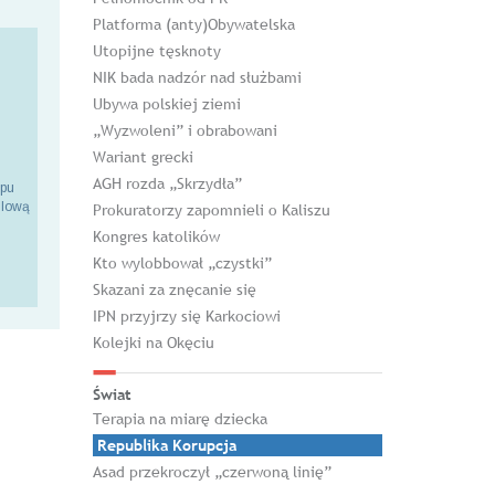
Platforma (anty)Obywatelska
Utopijne tęsknoty
NIK bada nadzór nad służbami
Ubywa polskiej ziemi
„Wyzwoleni” i obrabowani
Wariant grecki
AGH rozda „Skrzydła”
epu
ilową
Prokuratorzy zapomnieli o Kaliszu
Kongres katolików
Kto wylobbował „czystki”
Skazani za znęcanie się
IPN przyjrzy się Karkociowi
Kolejki na Okęciu
Świat
Terapia na miarę dziecka
Republika Korupcja
Asad przekroczył „czerwoną linię”