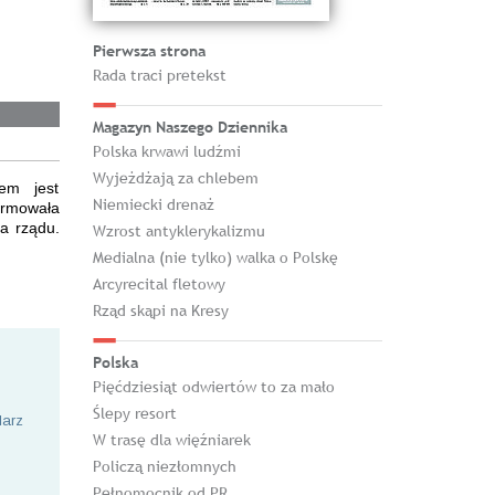
Pierwsza strona
Rada traci pretekst
Magazyn Naszego Dziennika
Polska krwawi ludźmi
Wyjeżdżają za chlebem
iem jest
Niemiecki drenaż
rmowała
fa rządu.
Wzrost antyklerykalizmu
Medialna (nie tylko) walka o Polskę
Arcyrecital fletowy
Rząd skąpi na Kresy
Polska
Pięćdziesiąt odwiertów to za mało
Ślepy resort
larz
W trasę dla więźniarek
Policzą niezłomnych
Pełnomocnik od PR