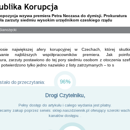
ublika Korupcja
opozycja wzywa premiera Petra Neczasa do dymisji. Prokuratura
ła zarzuty siedmiu wysokim urzędnikom czeskiego rządu
Sianożęcki
osie największej afery korupcyjnej w Czechach, której skutk
owanie najbliższych współpracowników premiera. Jak poinfo
ura, zarzuty postawiono do tej pory siedmiu osobom z otoczenia sze
 potwierdzono tylko jedno nazwisko z listy zatrzymanych – to s
96%
tało do przeczytania:
Drogi Czytelniku,
Pełny dostęp do artykułu i całego wydania jest płatny.
ecamy zakup poprzez serwis: sklep.naszdziennik.pl oferujący szeroki wach
kanałów dostępu. .