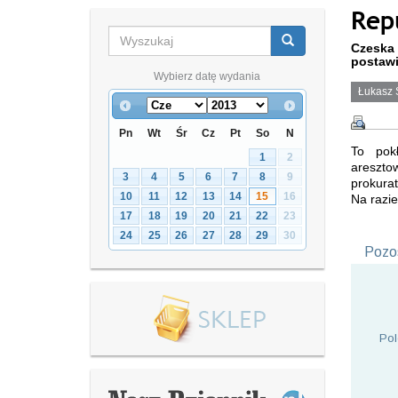
Rep
Czeska 
postawi
Wybierz datę wydania
Łukasz 
Pn
Wt
Śr
Cz
Pt
So
N
To pokł
1
2
areszt
3
4
5
6
7
8
9
prokurat
10
11
12
13
14
15
16
Na razie
17
18
19
20
21
22
23
24
25
26
27
28
29
30
Pozos
Pol