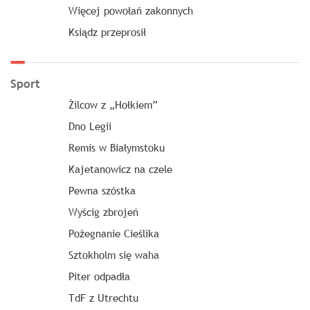
Więcej powołań zakonnych
Ksiądz przeprosił
Sport
Żilcow z „Hołkiem”
Dno Legii
Remis w Białymstoku
Kajetanowicz na czele
Pewna szóstka
Wyścig zbrojeń
Pożegnanie Cieślika
Sztokholm się waha
Piter odpadła
TdF z Utrechtu