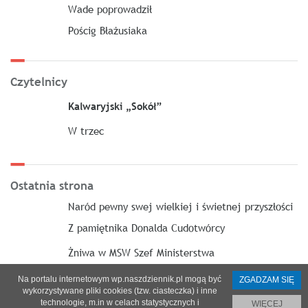
Wade poprowadził
Pościg Błażusiaka
Czytelnicy
Kalwaryjski „Sokół”
W trzec
Ostatnia strona
Naród pewny swej wielkiej i świetnej przyszłości
Z pamiętnika Donalda Cudotwórcy
Żniwa w MSW Szef Ministerstwa
Na portalu internetowym wp.naszdziennik.pl mogą być
ZGADZAM SIĘ
wykorzystywane pliki cookies (tzw. ciasteczka) i inne
technologie, m.in w celach statystycznych i
WIĘCEJ